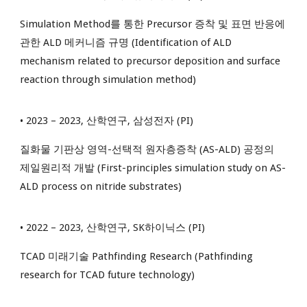
Simulation Method를 통한 Precursor 증착 및 표면 반응에
관한 ALD 메커니즘 규명 (Identification of ALD
mechanism related to precursor deposition and surface
reaction through simulation method)
• 2023 – 2023, 산학연구, 삼성전자 (PI)
질화물 기판상 영역-선택적 원자층증착 (AS-ALD) 공정의
제일원리적 개발 (First-principles simulation study on AS-
ALD process on nitride substrates)
• 2022 – 2023, 산학연구, SK하이닉스 (PI)
TCAD 미래기술 Pathfinding Research (Pathfinding
research for TCAD future technology)