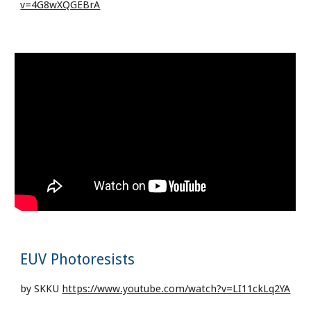
v=4G8wXQGEBrA
EUV
P
hotoresists
by SKKU
https://www.youtube.com/watch?v=LI11ckLq2YA